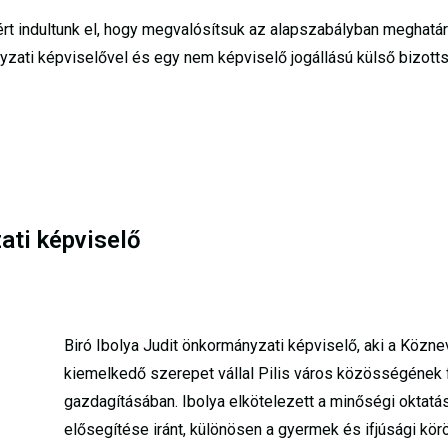
rt indultunk el, hogy megvalósítsuk az alapszabályban meghatár
zati képviselővel és egy nem képviselő jogállású külső bizottsá
ati képviselő
Biró Ibolya Judit önkormányzati képviselő, aki a Közne
kiemelkedő szerepet vállal Pilis város közösségének f
gazdagításában. Ibolya elkötelezett a minőségi oktat
elősegítése iránt, különösen a gyermek és ifjúsági kör