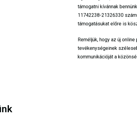
támogatni kívánnak bennünk
11742238-21326330 számú s
támogatásukat előre is kös
Reméljük, hogy az új online
tevékenységeinek szélese
kommunikációját a közönsé
ünk