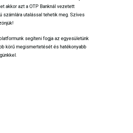
et akkor azt a OTP Banknál vezetett
zámlára utalással tehetik meg. Szíves
zönjük!
 platformunk segíteni fogja az egyesületünk
bb körű megismertetését és hatékonyabb
günkkel.