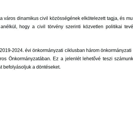
 a város dinamikus civil közösségének elkötelezett tagja, és mu
nélkül, hogy a civil törvény szerinti közvetlen politikai tev
2019-2024. évi önkormányzati ciklusban három önkormányzati k
 Város Önkormányzatában. Ez a jelenlét lehetővé teszi számun
 befolyásoljuk a döntéseket.