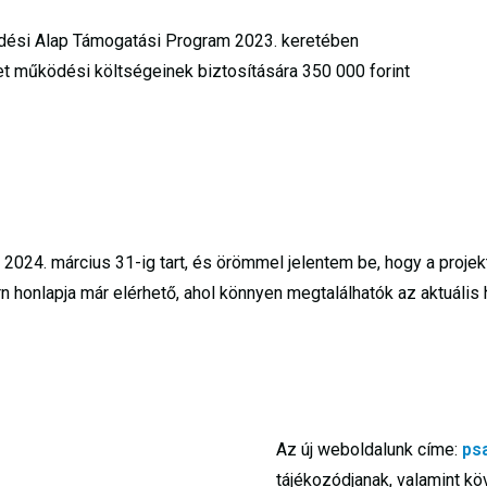
dési Alap Támogatási Program 2023. keretében
et működési költségeinek biztosítására 350 000 forint
l 2024. március 31-ig tart, és örömmel jelentem be, hogy a proje
n honlapja már elérhető, ahol könnyen megtalálhatók az aktuális h
Az új weboldalunk címe:
ps
tájékozódjanak, valamint k