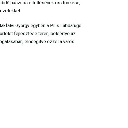
adidő hasznos eltöltésének ösztönzése,
vezetekkel.
atakfalvi György egyben a Pilis Labdarúgó
rtélet fejlesztése terén, beleértve az
mogatásában, elősegítve ezzel a város