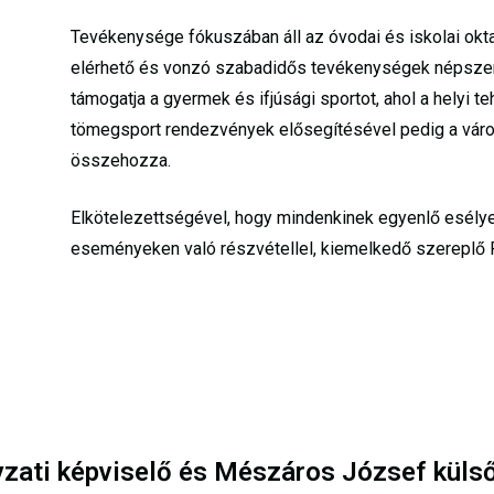
Tevékenysége fókuszában áll az óvodai és iskolai okta
elérhető és vonzó szabadidős tevékenységek népszerűs
támogatja a gyermek és ifjúsági sportot, ahol a helyi 
tömegsport rendezvények elősegítésével pedig a váro
összehozza.
Elkötelezettségével, hogy mindenkinek egyenlő esélye
eseményeken való részvétellel, kiemelkedő szereplő P
zati képviselő és Mészáros József külső