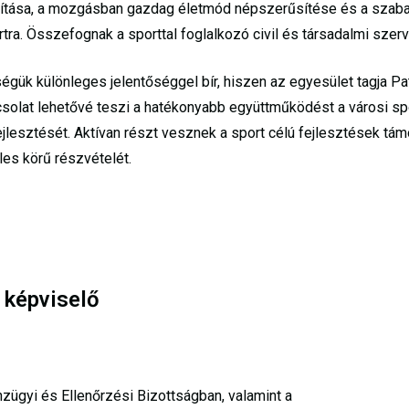
vítása, a mozgásban gazdag életmód népszerűsítése és a szab
rtra. Összefognak a sporttal foglalkozó civil és társadalmi szer
rségük különleges jelentőséggel bír, hiszen az egyesület tagja P
solat lehetővé teszi a hatékonyabb együttműködést a városi spo
jlesztését. Aktívan részt vesznek a sport célú fejlesztések tá
es körű részvételét.
 képviselő
ügyi és Ellenőrzési Bizottságban, valamint a