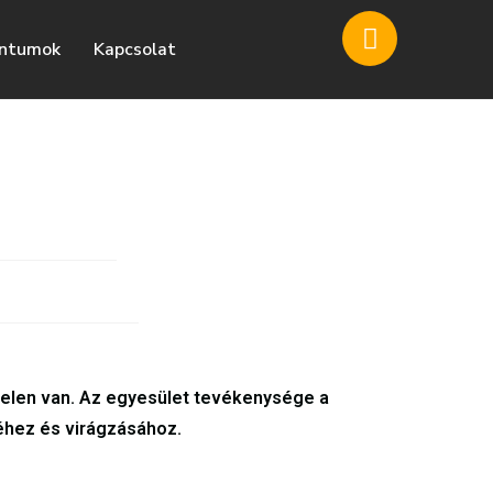
ntumok
Kapcsolat
n jelen van. Az egyesület tevékenysége a
éhez és virágzásához.