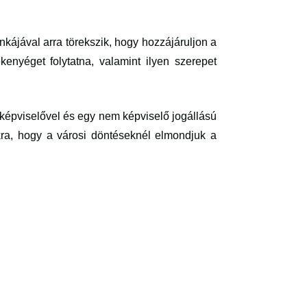
nkájával arra törekszik, hogy hozzájáruljon a
ékenyéget folytatna, valamint ilyen szerepet
épviselővel és egy nem képviselő jogállású
kra, hogy a városi döntéseknél elmondjuk a