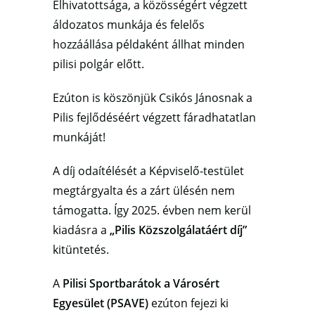
Elhivatottsága, a közösségért végzett
áldozatos munkája és felelős
hozzáállása példaként állhat minden
pilisi polgár előtt.
Ezúton is köszönjük Csikós Jánosnak a
Pilis fejlődéséért végzett fáradhatatlan
munkáját!
A díj odaítélését a Képviselő-testület
megtárgyalta és a zárt ülésén nem
támogatta. Így 2025. évben nem kerül
kiadásra a
„Pilis Közszolgálatáért díj”
kitüntetés.
A
Pilisi Sportbarátok a Városért
Egyesület (PSAVE)
ezúton fejezi ki