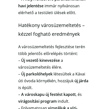
havi jelentése
immár nyilvánosan
elérhető a testületi ülések előtt.
Hatékony városüzemeltetés –
kézzel fogható eredmények
A városüzemeltetés fejlesztése terén
több jelentős előrelépés történt:
–
Új vezető kinevezése
a
városüzemeltetés élére.
–
Új parkolóhelyek
létesültek a Kávai
úti óvoda környékén, hozzájuk
új járda
is épült.
–
A városkapu új festést kapott
, és
virágosítási program
indult.
– Folyamatosan
vizsgáljuk a vízi-