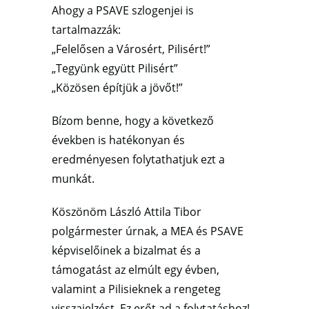
Ahogy a PSAVE szlogenjei is
tartalmazzák:
„Felelősen a Városért, Pilisért!”
„Tegyünk együtt Pilisért”
„Közösen építjük a jövőt!”
Bízom benne, hogy a következő
években is hatékonyan és
eredményesen folytathatjuk ezt a
munkát.
Köszönöm László Attila Tibor
polgármester úrnak, a MEA és PSAVE
képviselőinek a bizalmat és a
támogatást az elmúlt egy évben,
valamint a Pilisieknek a rengeteg
visszajelzést. Ez erőt ad a folytatáshoz!