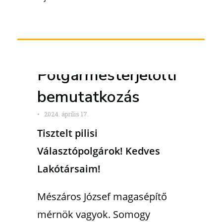
Polgármesterjelölti
bemutatkozás
•
2024. április 17.
Tisztelt pilisi
Választópolgárok! Kedves
Lakótársaim!
Mészáros József magasépítő
mérnök vagyok. Somogy