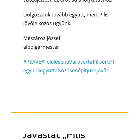
Dolgozzunk tovább együtt, mert Pilis
jövője közös ügyünk.
Mészáros József
alpolgármester
#PSAVE
#FelelősenaVárosért
#Pilisért
#T
együnkegyütt
#Közösenépítjükajövőt
Javaslat „Pilis