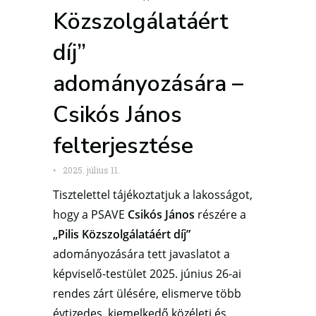
Közszolgálatáért
díj”
adományozására –
Csikós János
felterjesztése
•
2025. július 11.
Tisztelettel tájékoztatjuk a lakosságot,
hogy a PSAVE
Csikós János
részére a
„Pilis Közszolgálatáért díj”
adományozására tett javaslatot a
képviselő-testület 2025. június 26-ai
rendes zárt ülésére, elismerve több
évtizedes, kiemelkedő közéleti és