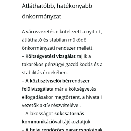
Átláthatóbb, hatékonyabb
önkormányzat
A városvezetés elkötelezett a nyitott,
átlátható és stabilan működő
önkormányzati rendszer mellett.
–
Költségvetési vizsgálat
zajlik a
takarékos pénzügyi gazdálkodás és a
stabilitás érdekében.
–
A köztisztviselői bérrendszer
felülvizsgálata
már a költségvetés
elfogadásakor megtörtént, a hivatali
vezetők aktív részvételével.
– A lakosságot
sokcsatornás
kommunikáció
val tájékoztatjuk.
–
A helyi rendőrőrs parancsnokának