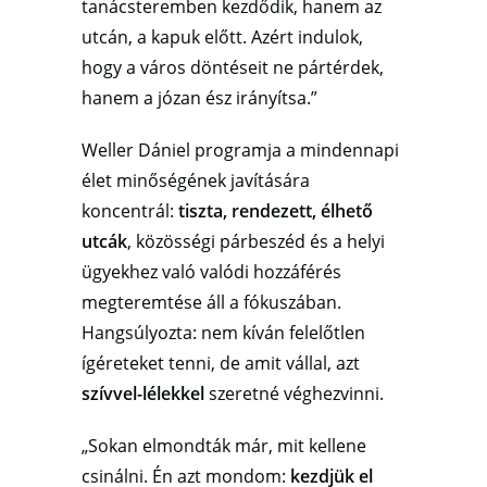
tanácsteremben kezdődik, hanem az
utcán, a kapuk előtt. Azért indulok,
hogy a város döntéseit ne pártérdek,
hanem a józan ész irányítsa.”
Weller Dániel programja a mindennapi
élet minőségének javítására
koncentrál:
tiszta, rendezett, élhető
utcák
, közösségi párbeszéd és a helyi
ügyekhez való valódi hozzáférés
megteremtése áll a fókuszában.
Hangsúlyozta: nem kíván felelőtlen
ígéreteket tenni, de amit vállal, azt
szívvel-lélekkel
szeretné véghezvinni.
„Sokan elmondták már, mit kellene
csinálni. Én azt mondom:
kezdjük el