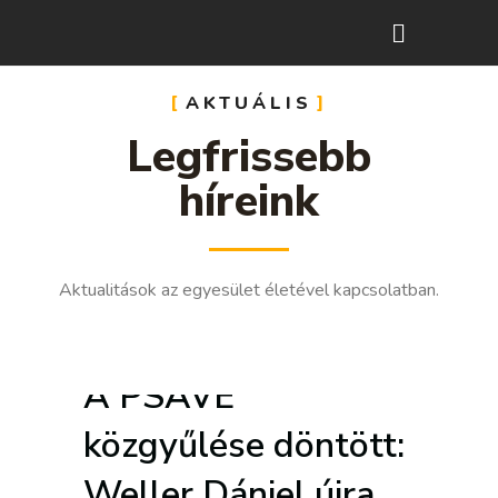
AKTUÁLIS
Legfrissebb
híreink
Aktualitások az egyesület életével kapcsolatban.
A PSAVE
közgyűlése döntött:
Weller Dániel újra