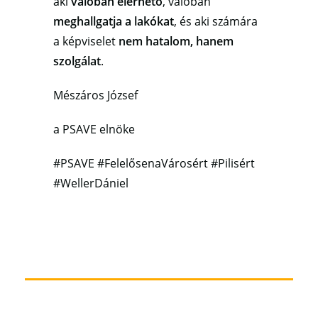
aki
valóban elérhető
, valóban
meghallgatja a lakókat
, és aki számára
a képviselet
nem hatalom, hanem
szolgálat
.
Mészáros József
a PSAVE elnöke
#PSAVE #FelelősenaVárosért #Pilisért
#WellerDániel