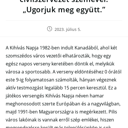
„Ugorjuk meg együtt.”
2023. július 5.
A Kihívás Napja 1982-ben indult Kanadából, ahol két
szomszédos város vezetői elhatározták, hogy egy
egész napos verseny keretében döntik el, melyikük
városa a sportosabb. A verseny eldöntéséhez 0 órától
este 9-ig folyamatosan számolták, hányan végeznek
aktív testmozgást legalább 15 percen keresztül. Ez a
játékos versengés Kihívás Napja néven hamar
meghonosodott szerte Európában és a nagyvilágban,
majd 1991-ben Magyarországra is megérkezett. Pilis
város lakóinak is vannak erről szép emlékei, hiszen
megrendezésre került már településünkön is sok