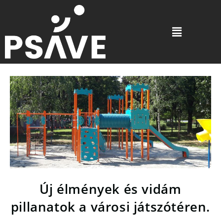
Új élmények és vidám
pillanatok a városi játszótéren.