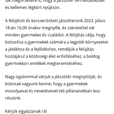
fák megőrzésére is, hogy a játszótér természetközeli
és kellemes légkört nyújtson.
A felújított és korszerűsített játszóterünk 2023. július
18-án 16,00 órakor megnyílik, és szeretettel vár
minden gyermeket és családot. A felújítás célja, hogy
biztosítsa a gyermekek számára a legjobb környezetet
a játékhoz és a fejlődéshez, reméljük a felújítás
hozzájárul a közösségi élet erősítéséhez, a boldog
gyermekkori emlékek megteremtéséhez.
Nagy izgalommal várjuk a játszótér megnyitóját, és
biztosak vagyunk benne, hogy a gyermekek
mosolyaival és nevetéseivel teli pillanatokban lesz
részünk.
Kérjük vigyázzanak rá!