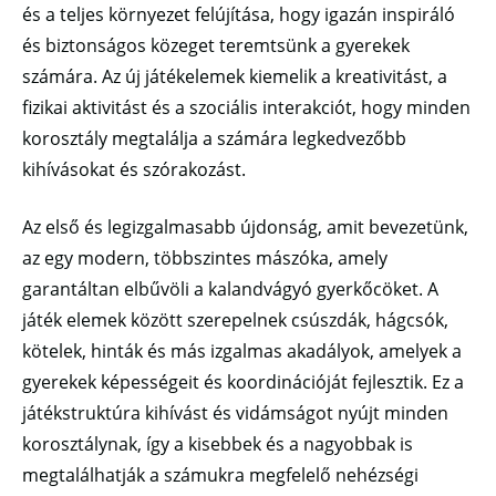
és a teljes környezet felújítása, hogy igazán inspiráló
és biztonságos közeget teremtsünk a gyerekek
számára. Az új játékelemek kiemelik a kreativitást, a
fizikai aktivitást és a szociális interakciót, hogy minden
korosztály megtalálja a számára legkedvezőbb
kihívásokat és szórakozást.
Az első és legizgalmasabb újdonság, amit bevezetünk,
az egy modern, többszintes mászóka, amely
garantáltan elbűvöli a kalandvágyó gyerkőcöket. A
játék elemek között szerepelnek csúszdák, hágcsók,
kötelek, hinták és más izgalmas akadályok, amelyek a
gyerekek képességeit és koordinációját fejlesztik. Ez a
játékstruktúra kihívást és vidámságot nyújt minden
korosztálynak, így a kisebbek és a nagyobbak is
megtalálhatják a számukra megfelelő nehézségi